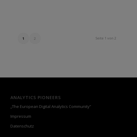
Seite 1 von 2
1
2
ANALYTICS PIONEERS
„The European Digital Analytics Community“
Impressum
Datenschutz