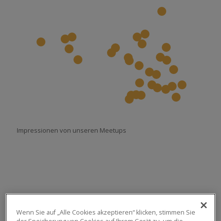
27
14
28
15
29
31
16
9
26
32
25
7
11
30
8
17
18
13
3
2
10
6
4
20
1
5
12
22
21
19
23
Impressionen von unseren Meetups
Wenn Sie auf „Alle Cookies akzeptieren“ klicken, stimmen Sie