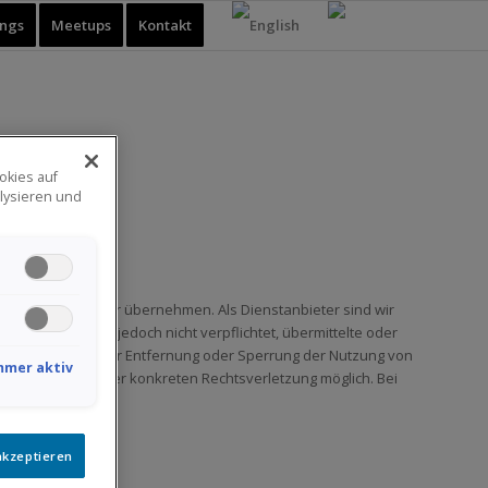
ings
Meetups
Kontakt
okies auf
lysieren und
r jedoch keine Gewähr übernehmen. Als Dienstanbieter sind wir
 Dienstanbieter jedoch nicht verpflichtet, übermittelte oder
Verpflichtungen zur Entfernung oder Sperrung der Nutzung von
mmer aktiv
 der Kenntnis einer konkreten Rechtsverletzung möglich. Bei
akzeptieren