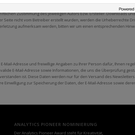
f diesen Seiten unterliegen dem deutschen Urheberrecht. Die Vervielfältig
lichen Zustimmung des jeweiligen Autors bzw. Ersteller. Downloads und K
r Seite nicht vom Betreiber erstellt wurden, werden die Urheberrechte Dri
sverletzung aufmerksam werden, bitten wir um einen entsprechenden Hin
re E-Mail-Adresse und freiwillige Angaben zu Ihrer Person dafür, Ihnen r
valide E-Mail-Adresse sowie Informationen, die uns die Überprüfung gest
nverstanden ist. Diese Daten werden nur für den Versand des Newslette
hre Einwilligung zur Speicherung der Daten, der E-Mail-Adresse sowie de
ANALYTICS PIONEER NOMINIERUNG
Der Analytics Pioneer Award steht für Kreativität,