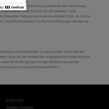
ung, Bearbeitung, Verbreitung und jede Art der Verwertung
opien dieser Seite sind nur für den privaten, nicht
tter beachtet. Insbesondere werden Inhalte Dritter als solche
weis. Bei Bekanntwerden von Rechtsverletzungen werden wir
egelmäßig unseren Newsletter zu übersenden. Wenn Sie den
atten, dass Sie der Inhaber der angegebenen E-Mail-Adresse
rs sowie für Werbung über Google AdWords verwendet.
ren Nutzung zum Versand des Newsletters.
KONTAKT
Analytics Pioneers