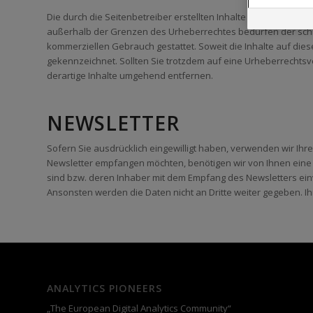
Die durch die Seitenbetreiber erstellten Inhalte und Werke au
außerhalb der Grenzen des Urheberrechtes bedürfen der schrift
kommerziellen Gebrauch gestattet. Soweit die Inhalte auf diese
gekennzeichnet. Sollten Sie trotzdem auf eine Urheberrecht
derartige Inhalte umgehend entfernen.
NEWSLETTER
Sofern Sie ausdrücklich eingewilligt haben, verwenden wir Ih
Newsletter empfangen möchten, benötigen wir von Ihnen eine 
sind bzw. deren Inhaber mit dem Empfang des Newsletters ei
Ansonsten werden die Daten nicht an Dritte weiter gegeben. I
ANALYTICS PIONEERS
„The European Digital Analytics Community“