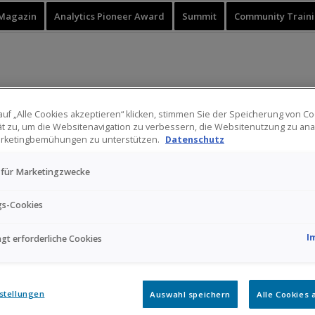
Magazin
Analytics Pioneer Award
Summit
Community Train
uf „Alle Cookies akzeptieren“ klicken, stimmen Sie der Speicherung von Co
t zu, um die Websitenavigation zu verbessern, die Websitenutzung zu ana
rketingbemühungen zu unterstützen.
Datenschutz
 für Marketingzwecke
. Für die Richtigkeit, Vollständigkeit und Aktualität der Inhalte können wi
gs-Cookies
den allgemeinen Gesetzen verantwortlich. Nach §§8 bis 10 TMG sind wir als
mständen zu forschen, die auf eine rechtswidrige Tätigkeit hinweisen. 
I
gt erforderliche Cookies
unberührt. Eine diesbezügliche Haftung ist jedoch erst ab dem Zeitpunkt
en wir diese Inhalte umgehend entfernen.
stellungen
Auswahl speichern
Alle Cookies 