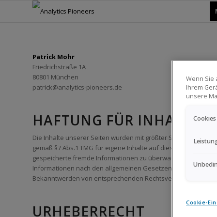
Patrick Mohr
Friedrichstraße 1A
80801 München
Wenn Sie a
patrick@analytics-pioneers.de
Ihrem Gerä
unsere Ma
HAFTUNG FÜR INHALTE
Cookies
Die Inhalte unserer Seiten wurden mit größter Sorgfalt erstellt
Leistun
gemäß §7 Abs.1 TMG für eigene Inhalte auf diesen Seiten nach 
gespeicherte fremde Informationen zu überwachen oder nach U
Unbedin
Informationen nach den allgemeinen Gesetzen bleiben hiervon 
Bekanntwerden von entsprechenden Rechtsverletzungen werd
Cookie-Ein
URHEBERRECHT